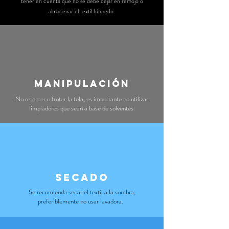
tener en cuenta que no se debe dejar en remojo o
almacenar el textil húmedo.
manipulación
No retorcer o frotar la tela, es importante no utilizar
limpiadores que sean a base de solventes.
secado
Se recomienda secar el textil a la sombra,
preferiblemente no usar lavadora.