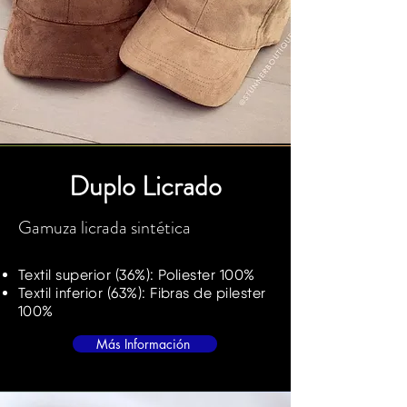
Duplo Licrado
Gamuza licrada sintética
Textil superior (36%): Poliester 100%
Textil inferior (63%): Fibras de pilester
100%
Más Información