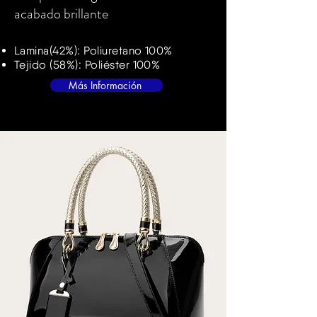
acabado brillante
Lamina(42%): Poliuretano 100%
Tejido (58%): Poliéster 100%
Más Información