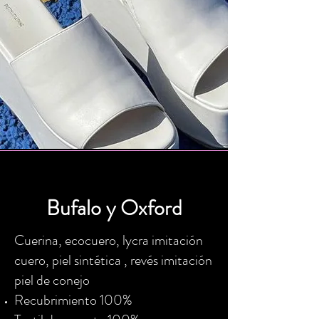
Bufalo y Oxford
Cuerina, ecocuero, lycra imitación
cuero, piel sintética , revés imitación
piel de conejo
Recubrimiento 100%