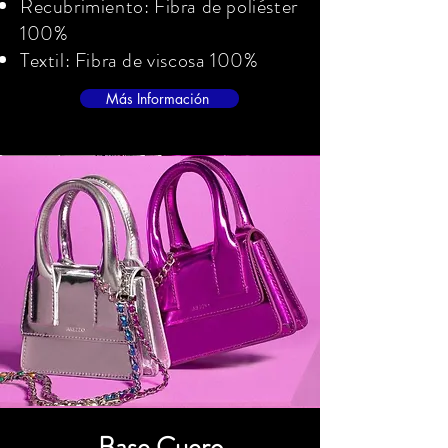
Recubrimiento: Fibra de poliéster
100%
Textil: Fibra de viscosa 100%
Más Información
Base Cuero