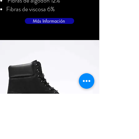
Fibras de algodón 12%
Fibras de viscosa 6%
Más Información